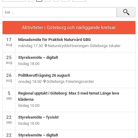
Aktiviteter i Göteborg och närliggande kretsar.
17
Månadsmöte för Praktisk Naturvård GBG
aug
måndag 17.30
Naturskyddsföreningen Göteborgs lokaler
25
Styrelsemöte – digitalt
aug
tisdag 18.00
26
Politikerutfrågning 26 augusti
aug
onsdag 18.00
Göteborgs Föreningscenter
5
Regional upptakt i Göteborg: Max 5 med temat Länge leve
sep
kläderna
lördag 10.00
22
Styrelsemöte – fysiskt
sep
tisdag 18.00
22
Styrelsemöte – digitalt