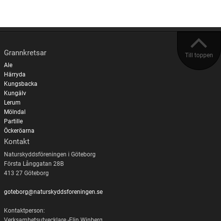
Grannkretsar
Till toppen
Ale
Härryda
Kungsbacka
Kungälv
Lerum
Mölndal
Partille
Öckeröarna
Kontakt
Naturskyddsföreningen i Göteborg
Första Långgatan 28B
413 27 Göteborg
goteborg@naturskyddsforeningen.se
Kontaktperson:
Verksamhetsutvecklare -Elin Winberg