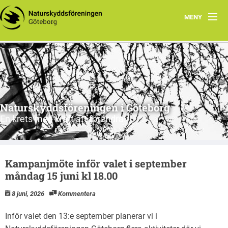
MENY
Hem
Vad vi gör
Vad du kan göra
Naturskyddsföreningen i Göteborg
Våra ståndpunkter
En krets med kraft att förändra!
Kontakt
Kampanjmöte inför valet i september
Valet 2026
måndag 15 juni kl 18.00
Nyhetsbrev juli 2026
8 juni, 2026
Kommentera
Nyhetsbrev augusti 2026
Inför valet den 13:e september planerar vi i