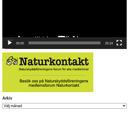
00:00
25:24
Arkiv