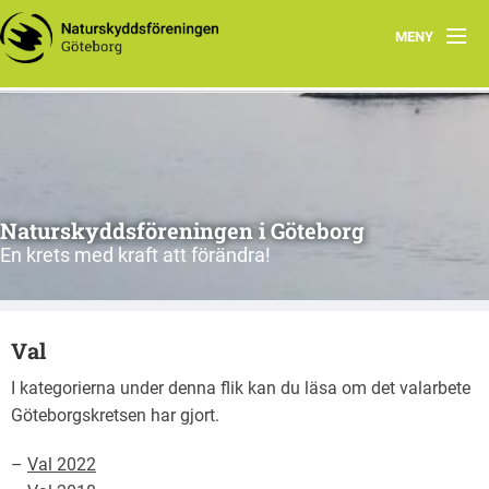
MENY
Hem
Vad vi gör
Vad du kan göra
Naturskyddsföreningen i Göteborg
Våra ståndpunkter
En krets med kraft att förändra!
Kontakt
Val
Valet 2026
I kategorierna under denna flik kan du läsa om det valarbete
Nyhetsbrev juli 2026
Göteborgskretsen har gjort.
Nyhetsbrev augusti 2026
–
Val 2022