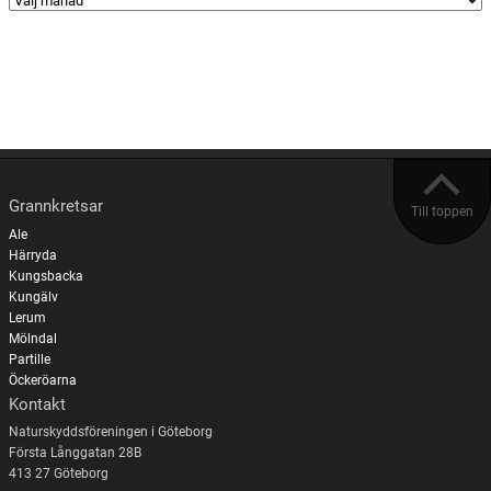
Grannkretsar
Till toppen
Ale
Härryda
Kungsbacka
Kungälv
Lerum
Mölndal
Partille
Öckeröarna
Kontakt
Naturskyddsföreningen i Göteborg
Första Långgatan 28B
413 27 Göteborg