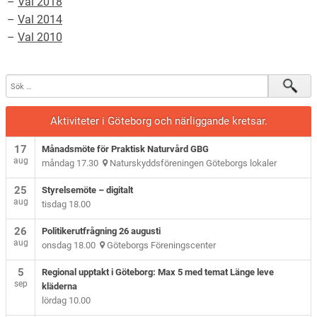
–
Val 2018
–
Val 2014
–
Val 2010
Aktiviteter i Göteborg och närliggande kretsar.
17
Månadsmöte för Praktisk Naturvård GBG
aug
måndag 17.30
Naturskyddsföreningen Göteborgs lokaler
25
Styrelsemöte – digitalt
aug
tisdag 18.00
26
Politikerutfrågning 26 augusti
aug
onsdag 18.00
Göteborgs Föreningscenter
5
Regional upptakt i Göteborg: Max 5 med temat Länge leve
sep
kläderna
lördag 10.00