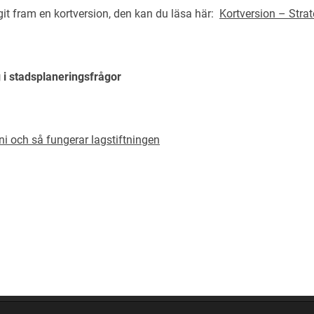
git fram en kortversion, den kan du läsa här:
Kortversion – Strate
i stadsplaneringsfrågor
i och så fungerar lagstiftningen