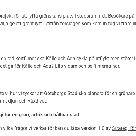
rojekt för att lyfta grönskans plats i stadsrummet. Besökare på
ilja ge ett grönt lyft. Utifrån förslagen som kom in tog vi fram i
I en rad kortfilmer ska Kålle och Ada cykla på utflykt men stöter 
det gå för Kålle och Ada?
Läs vidare och se filmerna här.
te vi hur vi tycker att Göteborgs Stad ska planera för en grönar
t djur- och växtlivet.
gi för en grön, artrik och hållbar stad
 vilka frågor vi verkar för kan du läsa version 1.0 av
Strategi fö