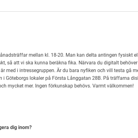
dsträffar mellan kl. 18-20. Man kan delta antingen fysiskt elle
iskt, så att vi ska kunna beräkna fika. Närvara du digitalt behöve
 är med i intressegruppen. Är du bara nyfiken och vill testa gå m
n i Göteborgs lokaler på Första Långgatan 28B. På träffarna dis
och mycket mer. Ingen förkunskap behövs. Varmt välkommen!
agera dig inom?