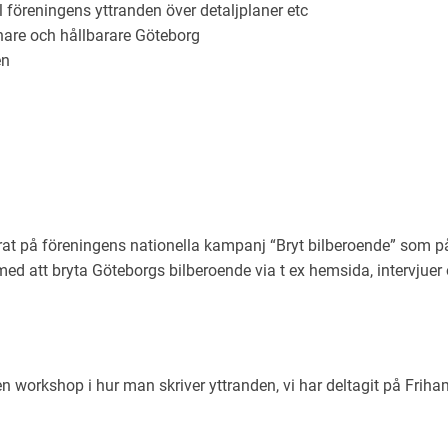
ll föreningens yttranden över detaljplaner etc
önare och hållbarare Göteborg
en
at på föreningens nationella kampanj “Bryt bilberoende” som 
r med att bryta Göteborgs bilberoende via t ex hemsida, intervj
 en workshop i hur man skriver yttranden, vi har deltagit på Fr