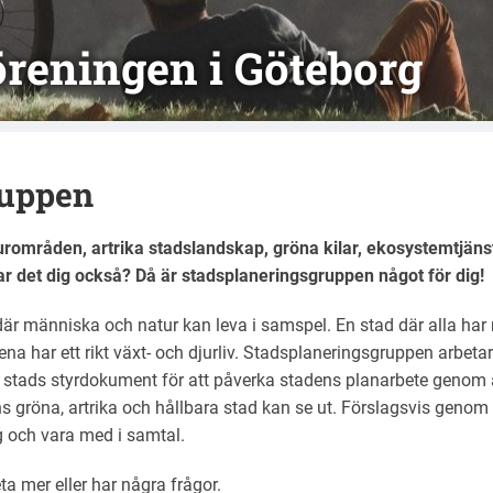
reningen i Göteborg
ruppen
rområden, artrika stadslandskap, gröna kilar, ekosystemtjänste
r det dig också? Då är stadsplaneringsgruppen något för dig!
 där människa och natur kan leva i samspel. En stad där alla har 
a har ett rikt växt- och djurliv. Stadsplaneringsgruppen arbe
tads styrdokument för att påverka stadens planarbete genom att
s gröna, artrika och hållbara stad kan se ut. Förslagsvis genom
ag och vara med i samtal.
ta mer eller har några frågor.