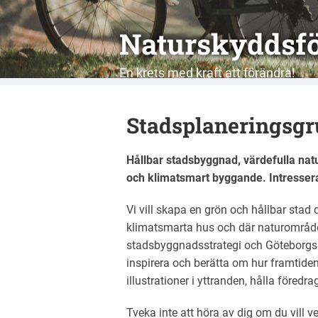
Naturskyddsfö
En krets med kraft att förändra!
Stadsplaneringsg
Hållbar stadsbyggnad, värdefulla natu
och klimatsmart byggande. Intressera
Vi vill skapa en grön och hållbar stad
klimatsmarta hus och där naturområden
stadsbyggnadsstrategi och Göteborgs s
inspirera och berätta om hur framtiden
illustrationer i yttranden, hålla föredr
Tveka inte att höra av dig om du vill ve