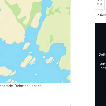
10
mar
Naturs
Dett
anv
som
riserade
. Bokmärk
länken
.