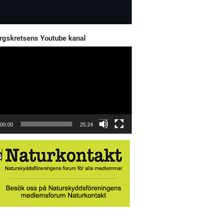
rgskretsens Youtube kanal
elare
00:00
25:24