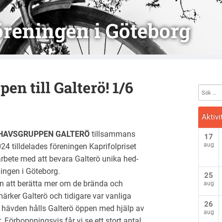
reningen i Göteborg
n till Galterö! 1/6
Aktivi
 HAVSGRUPPEN GALTERÖ
tillsammans
17
aug
4 tilldelades föreningen Kaprifolpriset
arbete med att bevara Galterö unika hed-
ingen i Göteborg.
25
n att berätta mer om de brända och
aug
rker Galterö och tidigare var vanliga
26
 hävden hålls Galterö öppen med hjälp av
aug
 Förhoppningsvis får vi se ett stort antal