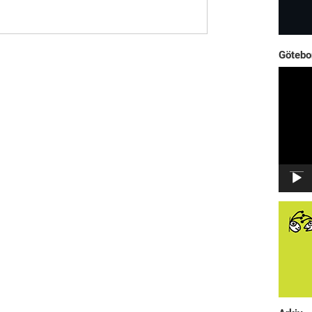
Götebo
Videosp