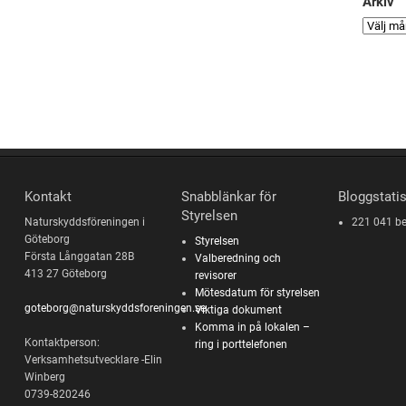
Arkiv
Kontakt
Snabblänkar för
Bloggstatis
Styrelsen
Naturskyddsföreningen i
221 041 b
Göteborg
Styrelsen
Första Långgatan 28B
Valberedning och
413 27 Göteborg
revisorer
Mötesdatum för styrelsen
goteborg@naturskyddsforeningen.se
Viktiga dokument
Komma in på lokalen –
Kontaktperson:
ring i porttelefonen
Verksamhetsutvecklare -Elin
Winberg
0739-820246