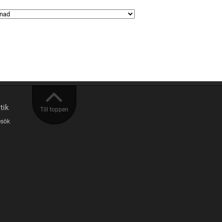
tik
Till toppen
esök