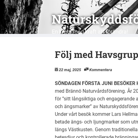
Naturskyddsfö
En krets med kraft att förändra!
Följ med Havsgruppe
22 maj, 2025
Kommentera
SÖNDAGEN FÖRSTA JUNI BESÖKER
med Brännö Naturvårdsförening. År 202
för ”sitt långsiktiga och engagerande 
och ängsmarker” av Naturskyddsfören
Under vårt besök kommer Lars Hellma
betade ängs- och ljungmarker som utmä
längs Västkusten. Genom traditionella
betesdjur och kontrollerade bränningar.