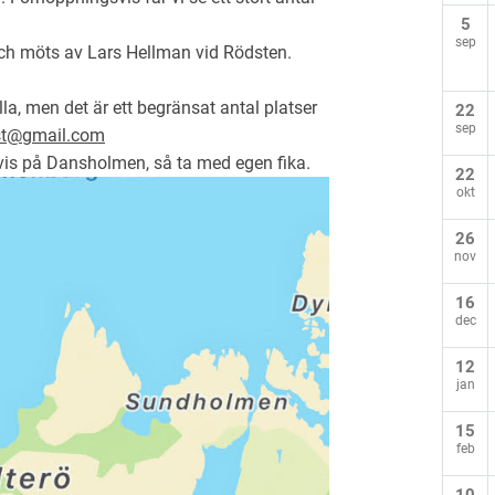
5
sep
 och möts av Lars Hellman vid Rödsten.
la, men det är ett begränsat antal platser
22
sep
st@gmail.com
igtvis på Dansholmen, så ta med egen fika.
22
okt
26
nov
16
dec
12
jan
15
feb