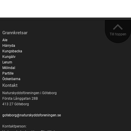
Grannkretsar
Till toppen
Ale
Härryda
Kungsbacka
Kungälv
Lerum
Mölndal
Partille
Öckeröarna
Kontakt
Naturskyddsföreningen i Göteborg
Första Långgatan 28B
413 27 Göteborg
goteborg@naturskyddsforeningen.se
Kontaktperson: