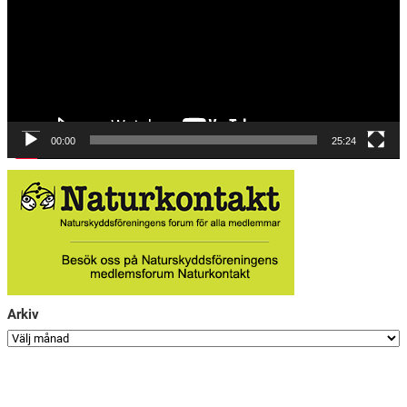
00:00
25:24
Arkiv