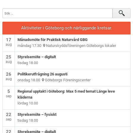
Aktiviteter i Göteborg och närliggande kretsar.
17
Månadsmöte för Praktisk Naturvård GBG
aug
måndag 17.30
Naturskyddsföreningen Göteborgs lokaler
25
Styrelsemöte – digitalt
aug
tisdag 18.00
26
Politikerutfrågning 26 augusti
aug
onsdag 18.00
Göteborgs Föreningscenter
5
Regional upptakt i Göteborg: Max 5 med temat Länge leve
sep
kläderna
lördag 10.00
22
Styrelsemöte – fysiskt
sep
tisdag 18.00
22
Styrelsemöte – digitalt