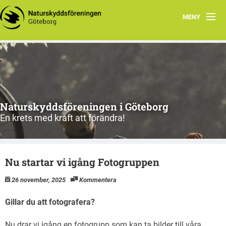
MENY
Hem
Vad vi gör
Vad du kan göra
Naturskyddsföreningen i Göteborg
Våra ståndpunkter
En krets med kraft att förändra!
Kontakt
Nu startar vi igång Fotogruppen
Valet 2026
26 november, 2025
Kommentera
Nyhetsbrev juli 2026
Gillar du att fotografera?
Nyhetsbrev augusti 2026
Nu drar vi igång en fotogrupp som kan ta bilder till våra